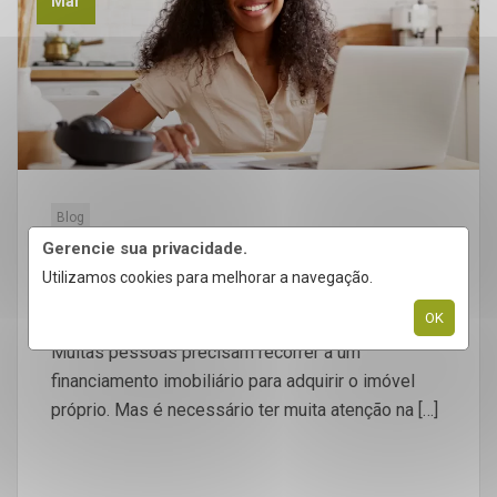
Mar
Blog
Entenda Como Funcionam Os
Gerencie sua privacidade.
Principais Tipos De Financiamento
Utilizamos cookies para melhorar a navegação.
Imobiliário
OK
Muitas pessoas precisam recorrer a um
financiamento imobiliário para adquirir o imóvel
próprio. Mas é necessário ter muita atenção na […]