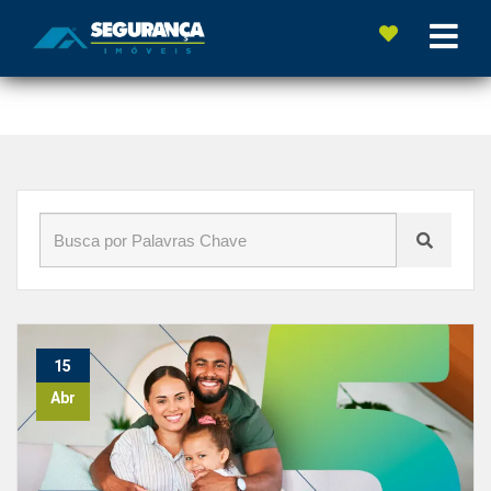
Início
»
Blog
»
#ImobiliáriaGV
15
Abr