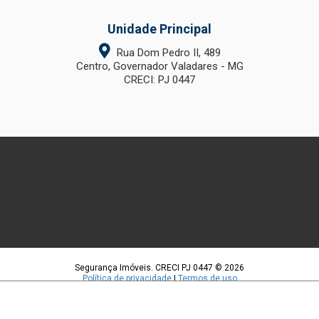
Unidade Principal
Rua Dom Pedro II, 489
Centro, Governador Valadares - MG
CRECI: PJ 0447
Segurança Imóveis. CRECI PJ 0447 © 2026
Política de privacidade
|
Termos de uso
Feito com
pelo time da
RocketImob | Site para Imobiliária