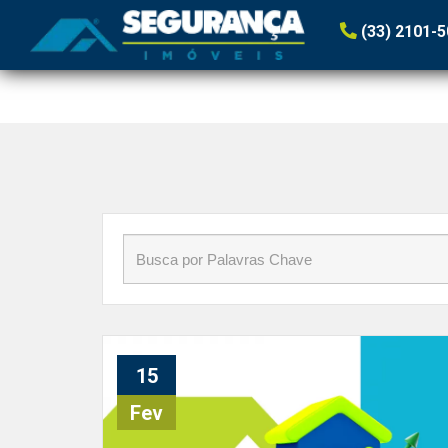
Início
»
Blog
»
#Reajuste
(33) 2101-
15
Fev