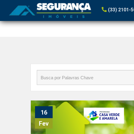
Início
»
Blog
»
#ProgramaHabitacional
(33) 2101-
16
Fev