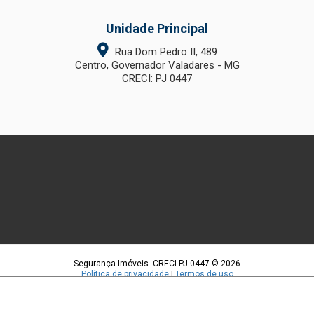
Unidade Principal
Rua Dom Pedro II, 489
Centro, Governador Valadares - MG
CRECI: PJ 0447
Segurança Imóveis. CRECI PJ 0447 © 2026
Política de privacidade
|
Termos de uso
Feito com
pelo time da
RocketImob | Site para Imobiliária