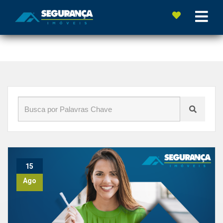
Início
»
Blog
»
professores
15
Ago