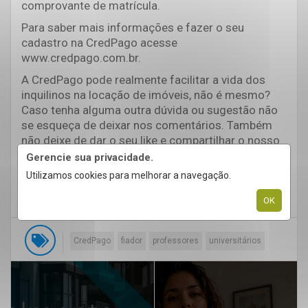
comprovante de matrícula.
Para saber mais informações e fazer o seu
cadastro na CredPago acesse
www.credpago.com.br.
A CredPago pode realmente facilitar a vida dos
inquilinos na locação de imóveis, não é mesmo?
Caso tenha alguma outra dúvida ou sugestão não
se esqueça de deixar nos comentários. Também
não deixe de dar o seu like e compartilhar o nosso
conteúdo, ele pode ser muito útil para seus
Gerencie sua privacidade.
amigos.
Utilizamos cookies para melhorar a navegação.
OK
CredPago
fiador
professores
universitários