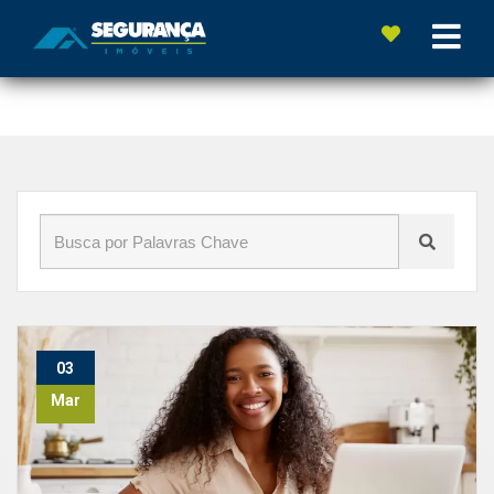
Início
»
Blog
»
#FinanciamentoImobiliário
03
Mar