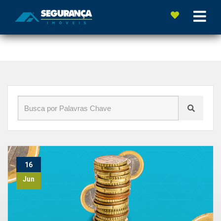
Início
»
Blog
»
#CaixaEconômica
16
Jun