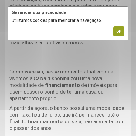
efetivos, os juros nominais e o valor a ser pago
pelas prestações do seu
financiamento
de
Gerencie sua privacidade.
imóveis.
Utilizamos cookies para melhorar a navegação.
Todos esses valores podem variar de acordo com
OK
a seguradora, portanto, em algumas podem ser
mais altas e em outras menores.
Como você viu, nesse momento atual em que
vivemos a Caixa disponibilizou uma nova
modalidade de
financiamento
de imóveis para
quem possui o sonho de ter uma casa ou
apartamento próprio.
A partir de agora, o banco possui uma modalidade
com taxa fixa de juros, que irá permanecer até o
final do
financiamento
, ou seja, não aumenta com
o passar dos anos.