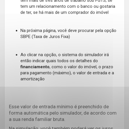
tem mais de três anos de trabalho sob FGTS, se
tem um relacionamento com o banco ou gostaria
de ter, se há mais de um comprador do imóvel
Na próxima página, você deve procurar pela opção
SBPE (Taxa de Juros Fixa)
Ao clicar na opção, o sistema do simulador irá
então indicar quais todos os detalhes do
financiamento
, como o valor do imóvel, o prazo
para pagamento (máximo), o valor de entrada e a
amortização
Esse valor de entrada mínimo é preenchido de
forma automática pelo simulador, de acordo com
a sua renda familiar bruta.
Na simulação, você também poderá ver os juros