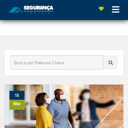
Início
»
Blog
»
#BlogSegurança
15
Mar