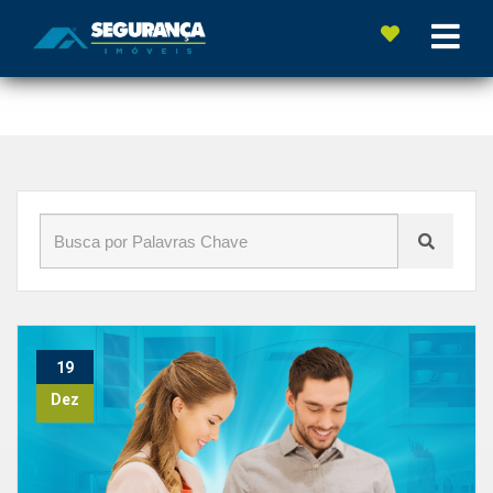
Início
»
Blog
»
rotina
19
Dez