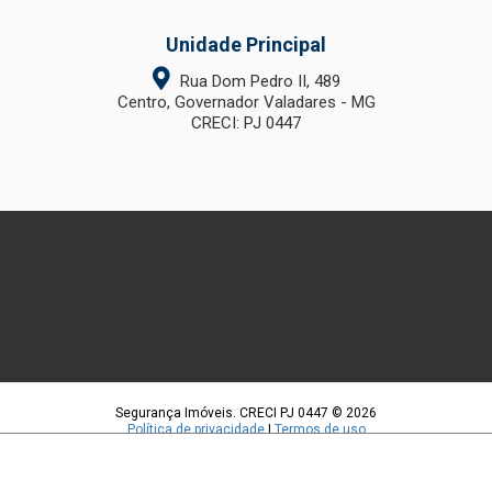
Unidade Principal
Rua Dom Pedro II, 489
Centro, Governador Valadares - MG
CRECI: PJ 0447
Segurança Imóveis. CRECI PJ 0447 © 2026
Política de privacidade
|
Termos de uso
Feito com
pelo time da
RocketImob | Site para Imobiliária