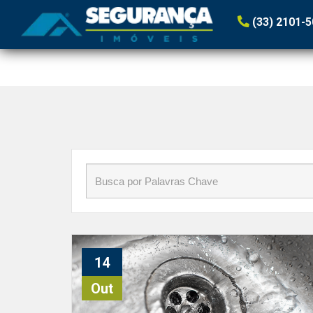
Início
»
Blog
»
#EconomiaDeÁgua
(33) 2101-
14
Out