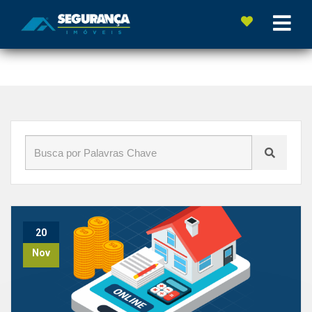
Início
»
Blog
»
compra
20
Nov