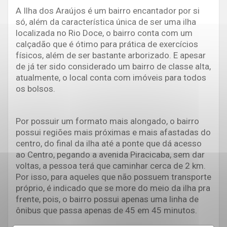
A Ilha dos Araújos é um bairro encantador por si
só, além da característica única de ser uma ilha
localizada no Rio Doce, o bairro conta com um
calçadão que é ótimo para prática de exercícios
físicos, além de ser bastante arborizado. E apesar
de já ter sido considerado um bairro de classe alta,
atualmente, o local conta com imóveis para todos
os bolsos.
Por possuir um formato mais alongado, o bairro
possui regiões mais próximas e mais afastadas do
centro, do final da ilha até a ponte que dá acesso
ao Centro, pegando a avenida Piracicaba, sem dar
voltas, a pessoa terá que caminhar cerca de 2 km.
Por isso, para aqueles que não possuem transporte
próprio, é indicado que se more do meio da ilha pra
frente, pois, o bairro possui apenas uma linha de
ônibus que passa apenas de 45 em 45 minutos.