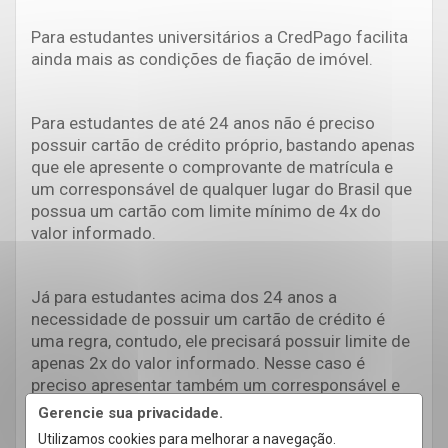
Para estudantes universitários a CredPago facilita
ainda mais as condições de fiação de imóvel.
Para estudantes de até 24 anos não é preciso
possuir cartão de crédito próprio, bastando apenas
que ele apresente o comprovante de matrícula e
um corresponsável de qualquer lugar do Brasil que
possua um cartão com limite mínimo de 4x do
valor informado.
Já para estudantes acima dos 24 anos a
necessidade de possuir um cartão de crédito é
uma regra, contudo, ele precisará possuir limite de
apenas 2x do valor informado. Nesse caso é
preciso apresentar também um corresponsável e
comprovante de matrícula.
Gerencie sua privacidade.
Utilizamos cookies para melhorar a navegação.